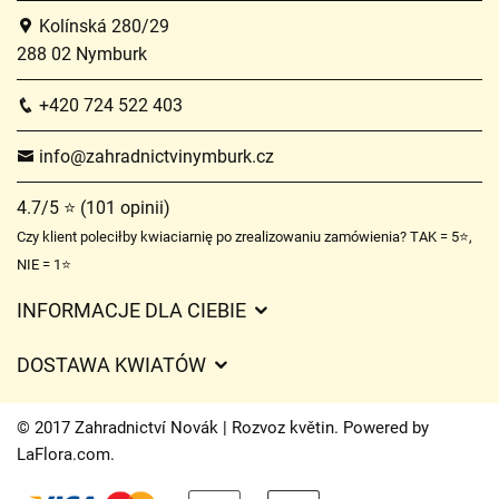
Kolínská 280/29
288 02 Nymburk
+420 724 522 403
info@zahradnictvinymburk.cz
4.7/5 ⭐ (101 opinii)
Czy klient poleciłby kwiaciarnię po zrealizowaniu zamówienia? TAK = 5⭐,
NIE = 1⭐
INFORMACJE DLA CIEBIE
Regulamin sklepu internetowego
DOSTAWA KWIATÓW
Ochrona danych osobowych
Opłaty za dostawę
Czasy dostawy kwiatów – przegląd możliwości
© 2017 Zahradnictví Novák | Rozvoz květin. Powered by
Gdzie dostarczamy kwiaty
LaFlora.com
.
Ciasteczka