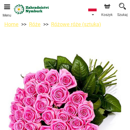
Przyjmujemy zamówienia za pośrednictwem naszego
sklepu internetowego. Najbliższy możliwy termin dostawy
to 11.08.2026 z powodu urlopu.
Koszyk
Szukaj
Menu
Home
Róże
Różowe róże (sztuka)