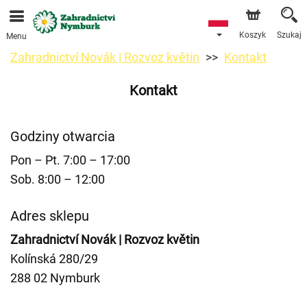
Przyjmujemy zamówienia za pośrednictwem naszego
sklepu internetowego. Najbliższy możliwy termin dostawy
to 11.08.2026 z powodu urlopu.
Koszyk
Szukaj
Menu
Zahradnictví Novák | Rozvoz květin
Kontakt
Kontakt
Godziny otwarcia
Pon – Pt. 7:00 – 17:00
Sob. 8:00 – 12:00
Adres sklepu
Zahradnictví Novák | Rozvoz květin
Kolínská 280/29
288 02 Nymburk