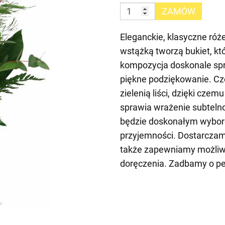
ZAMÓW
Eleganckie, klasyczne róże
wstążką tworzą bukiet, kt
kompozycja doskonale spr
piękne podziękowanie. Cze
zielenią liści, dzięki czem
sprawia wrażenie subteln
będzie doskonałym wybor
przyjemności. Dostarczam
także zapewniamy możliwo
doręczenia. Zadbamy o pe