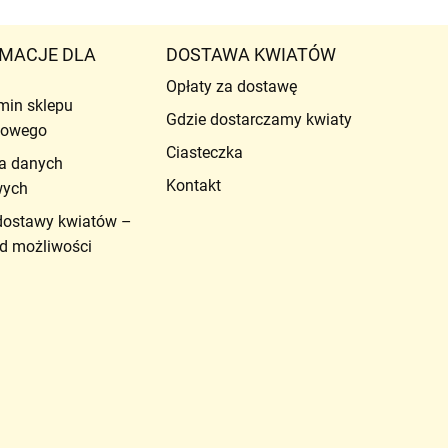
MACJE DLA
DOSTAWA KWIATÓW
Opłaty za dostawę
min sklepu
Gdzie dostarczamy kwiaty
etowego
Ciasteczka
a danych
Kontakt
wych
dostawy kwiatów –
d możliwości