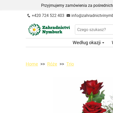
Przyjmujemy zamówienia za pośrednictw
+420 724 522 403
info@zahradnictvinymb
Według okazji
Home
Róże
Trio