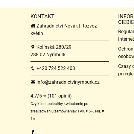
KONTAKT
INFOR
CIEBIE
Zahradnictví Novák | Rozvoz
Regula
květin
intern
Kolínská 280/29
Ochron
288 02 Nymburk
osobo
Czasy 
+420 724 522 403
przeglą
info@zahradnictvinymburk.cz
4.7/5 ⭐ (101 opinii)
Czy klient poleciłby kwiaciarnię po
zrealizowaniu zamówienia? TAK = 5⭐, NIE =
1⭐