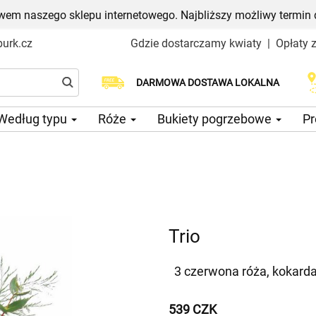
em naszego sklepu internetowego. Najbliższy możliwy termin 
urk.cz
Gdzie dostarczamy kwiaty
|
Opłaty 
Wybierz datę dostawy
DARMOWA DOSTAWA LOKALNA
Według typu
Róże
Bukiety pogrzebowe
Pr
Trio
3 czerwona róża, kokarda
539 CZK