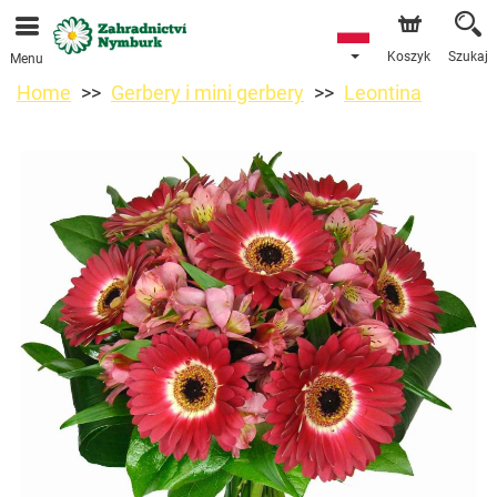
Przyjmujemy zamówienia za pośrednictwem naszego
sklepu internetowego. Najbliższy możliwy termin dostawy
to 11.08.2026 z powodu urlopu.
Koszyk
Szukaj
Menu
Home
Gerbery i mini gerbery
Leontina