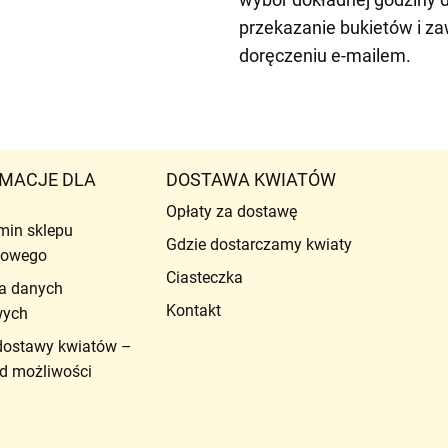
przekazanie bukietów i z
doręczeniu e-mailem.
MACJE DLA
DOSTAWA KWIATÓW
Opłaty za dostawę
min sklepu
Gdzie dostarczamy kwiaty
etowego
Ciasteczka
a danych
Kontakt
wych
dostawy kwiatów –
d możliwości