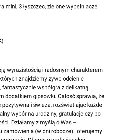
a mini, 3 łyszczec, zielone wypełniacze
)
K)
oją wyrazistością i radosnym charakterem –
 których znajdziemy żywe odcienie
li, fantastycznie współgra z delikatną
nym dodatkiem gipsówki. Całość sprawia, że
 pozytywna i świeża, rozświetlając każde
ealny wybór na urodziny, gratulacje czy po
ości. Działamy z myślą o Was –
u zamówienia (w dni robocze) i oferujemy
doręczenia. Dbamy o profesjonalne