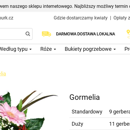
em naszego sklepu internetowego. Najbliższy możliwy termin 
urk.cz
Gdzie dostarczamy kwiaty
|
Opłaty 
Wybierz datę dostawy
DARMOWA DOSTAWA LOKALNA
Według typu
Róże
Bukiety pogrzebowe
Pr
lia
Gormelia
Standardowy
9 gerbera
Duży
11 gerber