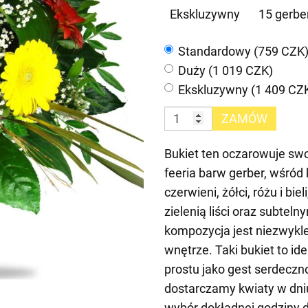
Ekskluzywny
15 gerber
Standardowy (759 CZK
Duży (1 019 CZK)
Ekskluzywny (1 409 CZ
ZAMÓW
Bukiet ten oczarowuje sw
feeria barw gerber, wśród
czerwieni, żółci, różu i bie
zielenią liści oraz subtel
kompozycja jest niezwykle
wnętrze. Taki bukiet to id
prostu jako gest serdeczn
dostarczamy kwiaty w dni
wybór dokładnej godziny 