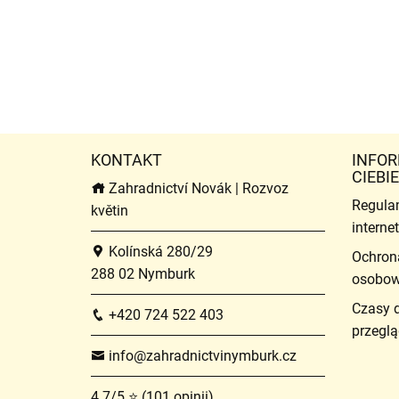
KONTAKT
INFOR
CIEBIE
Zahradnictví Novák | Rozvoz
Regula
květin
intern
Kolínská 280/29
Ochron
288 02 Nymburk
osobo
Czasy 
+420 724 522 403
przeglą
info@zahradnictvinymburk.cz
4.7/5 ⭐ (101 opinii)