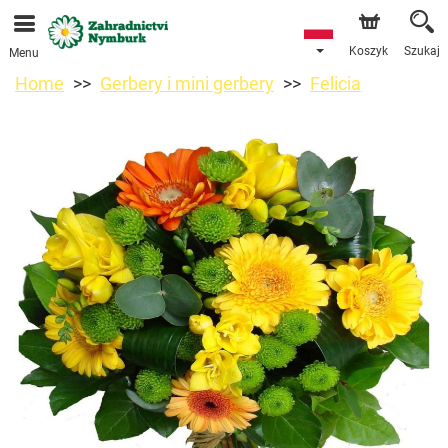
Przyjmujemy zamówienia za pośrednictwem naszego
sklepu internetowego. Najbliższy możliwy termin dostawy
to 11.08.2026 z powodu urlopu.
Koszyk
Szukaj
Menu
Home
Gerbery i mini gerbery
Felicia