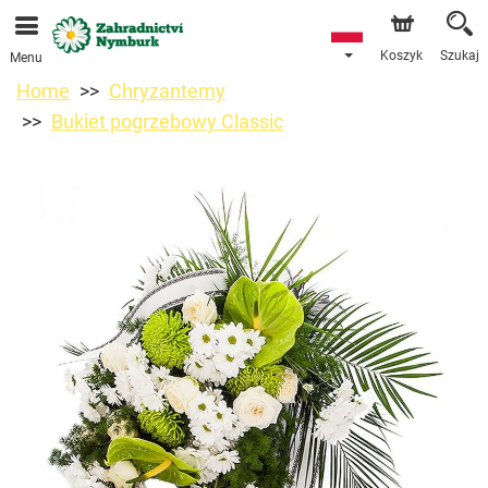
Przyjmujemy zamówienia za pośrednictwem naszego
sklepu internetowego. Najbliższy możliwy termin dostawy
to 11.08.2026 z powodu urlopu.
Koszyk
Szukaj
Menu
Home
Chryzantemy
Bukiet pogrzebowy Classic