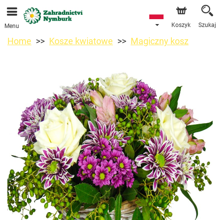
Przyjmujemy zamówienia za pośrednictwem naszego
sklepu internetowego. Najbliższy możliwy termin dostawy
to 11.08.2026 z powodu urlopu.
Koszyk
Szukaj
Menu
Home
Kosze kwiatowe
Magiczny kosz