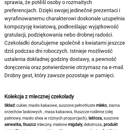
sprawia, że potěší osoby o rozmaitych
preferencjach. Dzięki swojej jedinečné prezentaci i
wyrafinowanemu charakterowi doskonale uzupełnia
kompozycję kwiatową, podkreślając wyjątkowość
gratulacji, podziękowania nebo drobnej radości.
Czekoladki doručujeme společně s kwiatami jeszcze
dziś podczas dni roboczych. Istnieje możliwość
ustalenia dokładnej godziny dostawy, a pewność
doręczenia oraz potwierdzenie otrzymasz na e-mail.
Drobny gest, który zawsze pozostaje w pamięci.
Kolekcja z mlecznej czekolady
Skład:
cukier, masło kakaowe, suszone pełnotłuste
mleko
, ziarna
orzechów laskowych
, masa kakaowa, tłuszcze roślinne (olej
palmowy, masło shea w różnych proporcjach),
laktoza,
suszone
serwatka, tłuszcz
mleczny, mielone
migdały,
dekstroza,
produkt