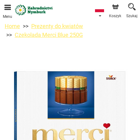
Przyjmujemy zamówienia za pośrednictwem naszego
sklepu internetowego. Najbliższy możliwy termin dostawy
to 11.08.2026 z powodu urlopu.
Koszyk
Szukaj
Menu
Home
Prezenty do kwiatów
Czekolada Merci Blue 250G