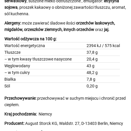
serwatkowy
, suszone mleko odtłuszczone
, emulgator:
lecytyna
sojowa
, proszek kakaowy o obniżonej zawartości tłuszczu, aromat,
sól kuchenna.
Alergeny:
może zawierać śladowe ilości
orzechów laskowych,
migdałów, orzeszków ziemnych, innych orzechów
oraz
jaj.
Wartość odżywcza na 100 g:
Wartość energetyczna
2394 kJ / 575 kcal
Tłuszcze
37,8 g
– w tym kwasy tłuszczowe nasycone
20,4 g
Węglowodany
43 g
– w tym cukry
48,2 g
Białka
7,8 g
Sól
0,20 g
Przechowywanie:
przechowywać w suchym miejscu i chronić przed
ciepłem.
Kraj pochodzenia:
Niemcy
Producent:
August Storck KG, Waldstr. 27, D-13403 Berlin, Niemcy