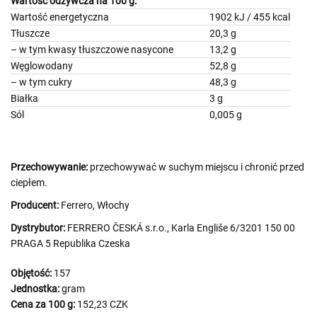
Wartość odżywcza na 100 g:
Wartość energetyczna
1902 kJ / 455 kcal
Tłuszcze
20,3 g
– w tym kwasy tłuszczowe nasycone
13,2 g
Węglowodany
52,8 g
– w tym cukry
48,3 g
Białka
3 g
Sól
0,005 g
Przechowywanie:
przechowywać w suchym miejscu i chronić przed
ciepłem.
Producent:
Ferrero, Włochy
Dystrybutor:
FERRERO ČESKÁ s.r.o., Karla Engliše 6/3201 150 00
PRAGA 5 Republika Czeska
Objętość:
157
Jednostka:
gram
Cena za 100 g:
152,23 CZK