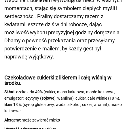
Wspólnie z bukietem wywołują uśmiech w ważnych
momentach, stając się symbolem ciepłych myśli i
serdeczności. Praliny dostarczamy razem z
kwiatami jeszcze dziś w dni robocze, dając
możliwość wyboru precyzyjnej godziny doręczenia.
Dbamy o pewność przekazania oraz przesyłamy
potwierdzenie e-mailem, by każdy gest był
naprawdę wyjątkowy.
Czekoladowe cukierki z likierem i całą wiśnią w
środku.
Skład:
czekolada 49% (cukier, masa kakaowa, masło kakaowe,
emulgator: lecytyny (
sojowe
); wanilina), cukier, całe wiśnie (18 %),
likier 13 % (syrop glukozowy, woda, alkohol, cukier, aromat), masło
kakaowe.
Alergeny:
może zawierać
mleko