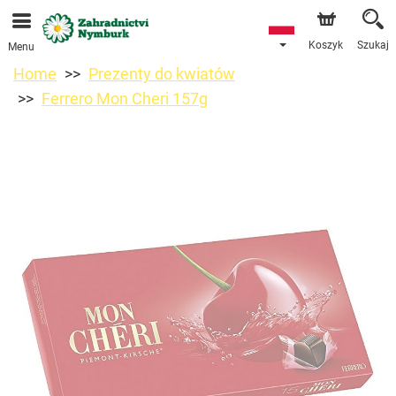
Przyjmujemy zamówienia za pośrednictwem naszego
sklepu internetowego. Najbliższy możliwy termin dostawy
to 11.08.2026 z powodu urlopu.
Koszyk
Szukaj
Menu
Home
Prezenty do kwiatów
Ferrero Mon Cheri 157g