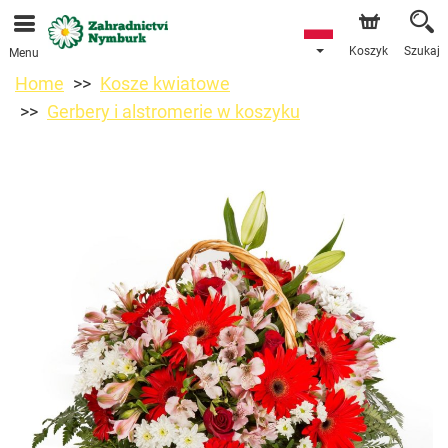
Przyjmujemy zamówienia za pośrednictwem naszego
sklepu internetowego. Najbliższy możliwy termin dostawy
to 11.08.2026 z powodu urlopu.
Koszyk
Szukaj
Menu
Home
Kosze kwiatowe
Gerbery i alstromerie w koszyku