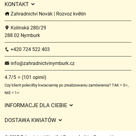
KONTAKT
Zahradnictví Novák | Rozvoz květin
Kolínská 280/29
288 02 Nymburk
+420 724 522 403
info@zahradnictvinymburk.cz
4.7/5 ⭐ (101 opinii)
Czy klient poleciłby kwiaciarnię po zrealizowaniu zamówienia? TAK = 5⭐,
NIE = 1⭐
INFORMACJE DLA CIEBIE
Regulamin sklepu internetowego
DOSTAWA KWIATÓW
Ochrona danych osobowych
Opłaty za dostawę
Czasy dostawy kwiatów – przegląd możliwości