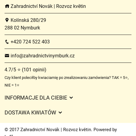
Zahradnictví Novák | Rozvoz květin
Kolínská 280/29
288 02 Nymburk
+420 724 522 403
info@zahradnictvinymburk.cz
4.7/5 ⭐ (101 opinii)
Czy klient poleciłby kwiaciarnię po zrealizowaniu zamówienia? TAK = 5⭐,
NIE = 1⭐
INFORMACJE DLA CIEBIE
Regulamin sklepu internetowego
DOSTAWA KWIATÓW
Ochrona danych osobowych
Opłaty za dostawę
Czasy dostawy kwiatów – przegląd możliwości
© 2017 Zahradnictví Novák | Rozvoz květin. Powered by
Gdzie dostarczamy kwiaty