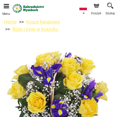
Przyjmujemy zamówienia za pośrednictwem naszego
sklepu internetowego. Najbliższy możliwy termin dostawy
to 11.08.2026 z powodu urlopu.
Koszyk
Szukaj
Menu
Home
Kosze kwiatowe
Róże i irysy w koszyku