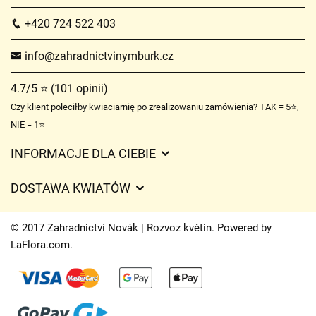
+420 724 522 403
info@zahradnictvinymburk.cz
4.7/5 ⭐ (101 opinii)
Czy klient poleciłby kwiaciarnię po zrealizowaniu zamówienia? TAK = 5⭐,
NIE = 1⭐
INFORMACJE DLA CIEBIE
Regulamin sklepu internetowego
DOSTAWA KWIATÓW
Ochrona danych osobowych
Opłaty za dostawę
Czasy dostawy kwiatów – przegląd możliwości
© 2017 Zahradnictví Novák | Rozvoz květin. Powered by
Gdzie dostarczamy kwiaty
LaFlora.com
.
Ciasteczka
Kontakt