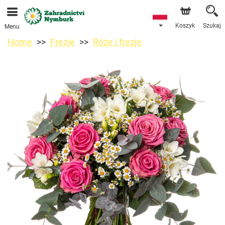
Przyjmujemy zamówienia za pośrednictwem naszego
sklepu internetowego. Najbliższy możliwy termin dostawy
to 11.08.2026 z powodu urlopu.
Koszyk
Szukaj
Menu
Home
Frezje
Róże i frezje