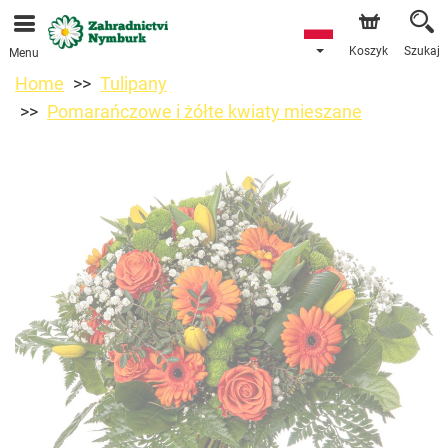
Przyjmujemy zamówienia za pośrednictwem naszego
sklepu internetowego. Najbliższy możliwy termin dostawy
to 11.08.2026 z powodu urlopu.
Koszyk
Szukaj
Menu
Home
Tulipany
Pomarańczowe i żółte kwiaty mieszane