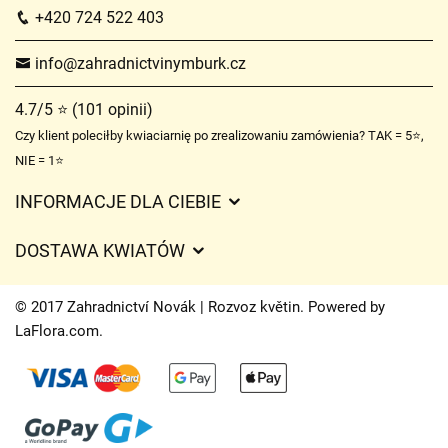
+420 724 522 403
info@zahradnictvinymburk.cz
4.7/5 ⭐ (101 opinii)
Czy klient poleciłby kwiaciarnię po zrealizowaniu zamówienia? TAK = 5⭐,
NIE = 1⭐
INFORMACJE DLA CIEBIE
Regulamin sklepu internetowego
DOSTAWA KWIATÓW
Ochrona danych osobowych
Opłaty za dostawę
Czasy dostawy kwiatów – przegląd możliwości
© 2017 Zahradnictví Novák | Rozvoz květin. Powered by
Gdzie dostarczamy kwiaty
LaFlora.com
.
Ciasteczka
Kontakt