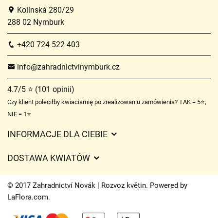
Kolínská 280/29
288 02 Nymburk
+420 724 522 403
info@zahradnictvinymburk.cz
4.7/5 ⭐ (101 opinii)
Czy klient poleciłby kwiaciarnię po zrealizowaniu zamówienia? TAK = 5⭐,
NIE = 1⭐
INFORMACJE DLA CIEBIE
Regulamin sklepu internetowego
DOSTAWA KWIATÓW
Ochrona danych osobowych
Opłaty za dostawę
Czasy dostawy kwiatów – przegląd możliwości
© 2017 Zahradnictví Novák | Rozvoz květin. Powered by
Gdzie dostarczamy kwiaty
LaFlora.com
.
Ciasteczka