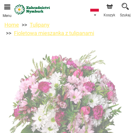
Przyjmujemy zamówienia za pośrednictwem naszego
sklepu internetowego. Najbliższy możliwy termin dostawy
to 11.08.2026 z powodu urlopu.
Koszyk
Szukaj
Menu
Home
Tulipany
Fioletowa mieszanka z tulipanami