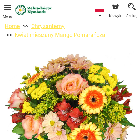
Przyjmujemy zamówienia za pośrednictwem naszego
sklepu internetowego. Najbliższy możliwy termin dostawy
to 11.08.2026 z powodu urlopu.
Koszyk
Szukaj
Menu
Home
Chryzantemy
Kwiat mieszany Mango Pomarańcza