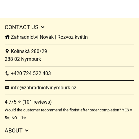
CONTACT US
Zahradnictví Novák | Rozvoz květin
Kolínská 280/29
288 02 Nymburk
+420 724 522 403
info@zahradnictvinymburk.cz
4.7/5 ⭐ (101 reviews)
Would the customer recommend the florist after order completion? YES =
5⭐, NO = 1⭐
ABOUT