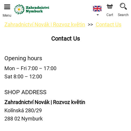
We are accepting orders through our online store. The
earliest available delivery date is 11/08/2026 due to a
holiday closure.
Cart
Search
Menu
Zahradnictví Novák | Rozvoz květin
Contact Us
Contact Us
Opening hours
Mon – Fri 7:00 – 17:00
Sat 8:00 – 12:00
SHOP ADDRESS
Zahradnictví Novák | Rozvoz květin
Kolínská 280/29
288 02 Nymburk