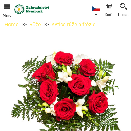
Objednávky přes e-shop přijímáme. Nejbližší možné
doručení je od 11.8.2026 z důvodu dovolené.
Košík
Hledat
Menu
Home
Růže
Kytice růže a frézie