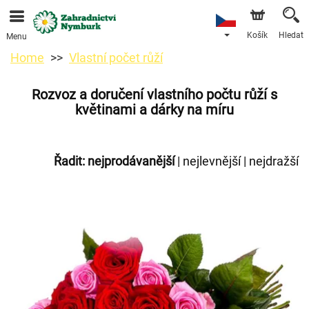
Objednávky přes e-shop přijímáme. Nejbližší možné
doručení je od 11.8.2026 z důvodu dovolené.
Košík
Hledat
Menu
Home
Vlastní počet růží
Rozvoz a doručení vlastního počtu růží s
květinami a dárky na míru
Řadit:
nejprodávanější
|
nejlevnější
|
nejdražší