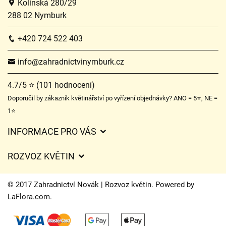
Kolínská 280/29
288 02 Nymburk
+420 724 522 403
info@zahradnictvinymburk.cz
4.7/5 ⭐ (101 hodnocení)
Doporučil by zákazník květinářství po vyřízení objednávky? ANO = 5⭐, NE =
1⭐
INFORMACE PRO VÁS
Obchodní podmínky
ROZVOZ KVĚTIN
Ochrana osobních údajů
Ceny za doručení
Často kladené dotazy
© 2017 Zahradnictví Novák | Rozvoz květin. Powered by
Kam doručujeme květiny
LaFlora.com
.
O nás
Cookies
Časy doručení květin – přehled možností
Kontakt