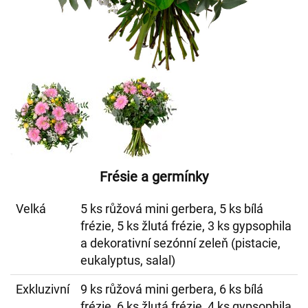
Frésie a germínky
Velká
5 ks růžová mini gerbera, 5 ks bílá
frézie, 5 ks žlutá frézie, 3 ks gypsophila
a dekorativní sezónní zeleň (pistacie,
eukalyptus, salal)
Exkluzivní
9 ks růžová mini gerbera, 6 ks bílá
frézie, 6 ks žlutá frézie, 4 ks gypsophila