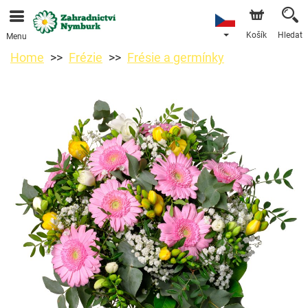
Objednávky přes e-shop přijímáme. Nejbližší možné
doručení je od 11.8.2026 z důvodu dovolené.
Košík
Hledat
Menu
Home
Frézie
Frésie a germínky