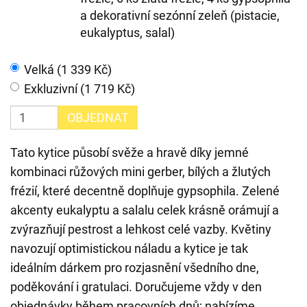
a dekorativní sezónní zeleň (pistacie,
eukalyptus, salal)
Velká (1 339 Kč)
Exkluzivní (1 719 Kč)
OBJEDNAT
Tato kytice působí svěže a hravě díky jemné
kombinaci růžových mini gerber, bílých a žlutých
frézií, které decentně doplňuje gypsophila. Zelené
akcenty eukalyptu a salalu celek krásně orámují a
zvýrazňují pestrost a lehkost celé vazby. Květiny
navozují optimistickou náladu a kytice je tak
ideálním dárkem pro rozjasnění všedního dne,
poděkování i gratulaci. Doručujeme vždy v den
objednávky během pracovních dnů; nabízíme