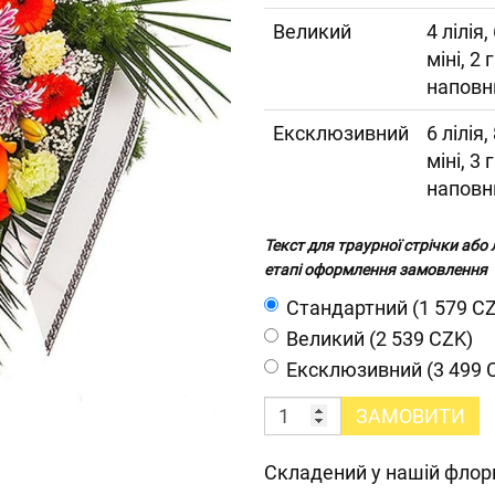
Великий
4 лілія
міні, 2
наповн
Ексклюзивний
6 лілія
міні, 3
наповн
Текст для траурної стрічки або
етапі оформлення замовлення
Cтандартний (1 579 C
Великий (2 539 CZK)
Ексклюзивний (3 499 
ЗАМОВИТИ
Складений у нашій флори