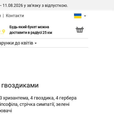
1.08.2026 у зв’язку з відпусткою.
и
|
Контакти
Будь-який букет можна
Послуга Click & Collect
доставити в радіусі 25 км
рунки до квітів
з гвоздиками
, 3 хризантема, 4 гвоздика, 4 гербера
 гіпсофіла, стрічка симпатії, зелені
ювачі