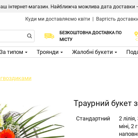
ш інтернет-магазин. Найближча можлива дата доставки — 1
Куди ми доставляємо квіти
|
Вартість доставк
БЕЗКОШТОВНА ДОСТАВКА ПО
Виберіть дату доставки
МІСТУ
За типом
Троянди
Жалобні букети
Пода
з гвоздиками
Траурний букет 
Cтандартний
2 лілія
міні, 2
наповн