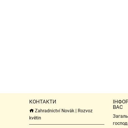
КОНТАКТИ
ІНФО
ВАС
Zahradnictví Novák | Rozvoz
Загаль
květin
господ