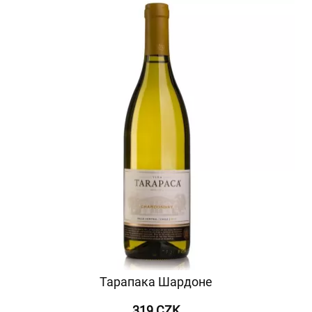
Тарапака Шардоне
319 CZK