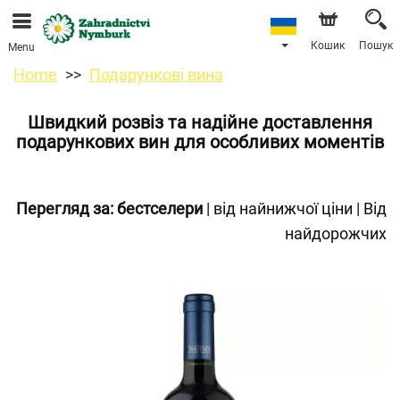
Ми приймаємо замовлення через наш інтернет-
магазин. Найближча можлива дата доставки —
11.08.2026 у зв’язку з відпусткою.
Кошик
Пошук
Menu
Home
Подарункові вина
Швидкий розвіз та надійне доставлення
подарункових вин для особливих моментів
Перегляд за:
бестселери
|
від найнижчої ціни
|
Від
найдорожчих