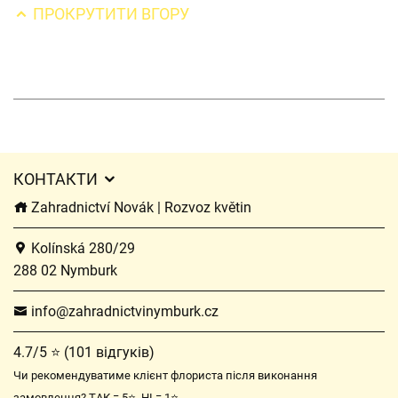
ПРОКРУТИТИ ВГОРУ
КОНТАКТИ
Zahradnictví Novák | Rozvoz květin
Kolínská 280/29
288 02 Nymburk
info@zahradnictvinymburk.cz
4.7/5 ⭐ (101 відгуків)
Чи рекомендуватиме клієнт флориста після виконання
замовлення? ТАК = 5⭐, НІ = 1⭐