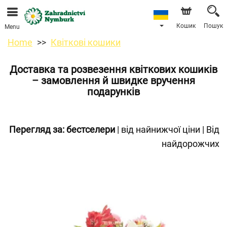
Ми приймаємо замовлення через наш інтернет-
магазин. Найближча можлива дата доставки —
11.08.2026 у зв’язку з відпусткою.
Кошик
Пошук
Menu
Home
Квіткові кошики
Доставка та розвезення квіткових кошиків
– замовлення й швидке вручення
подарунків
Перегляд за:
бестселери
|
від найнижчої ціни
|
Від
найдорожчих