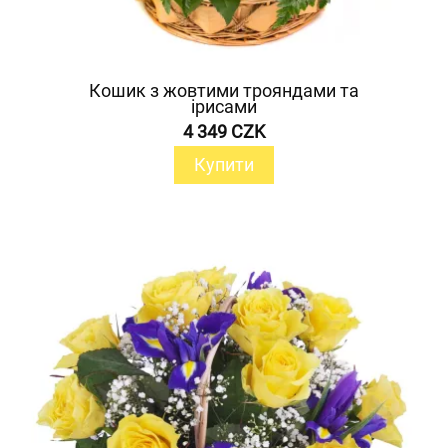
Кошик з жовтими трояндами та
ірисами
4 349 CZK
Купити