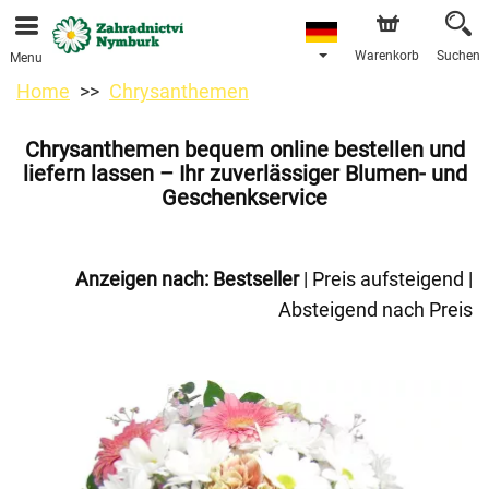
Bestellungen über unseren Onlineshop nehmen wir gerne
entgegen. Der frühestmögliche Liefertermin ist ab dem
11.08.2026 aufgrund von Betriebsurlaub.
Warenkorb
Suchen
Menu
Home
Chrysanthemen
Chrysanthemen bequem online bestellen und
liefern lassen – Ihr zuverlässiger Blumen- und
Geschenkservice
Anzeigen nach:
Bestseller
|
Preis aufsteigend
|
Absteigend nach Preis