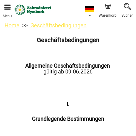
Bestellungen über unseren Onlineshop nehmen wir gerne
entgegen. Der frühestmögliche Liefertermin ist ab dem
11.08.2026 aufgrund von Betriebsurlaub.
Warenkorb
Suchen
Menu
Home
Geschäftsbedingungen
Geschäftsbedingungen
Allgemeine Geschäftsbedingungen
gültig ab 09.06.2026
I.
Grundlegende Bestimmungen