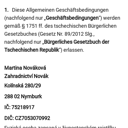
1.
Diese Allgemeinen Geschäftsbedingungen
(nachfolgend nur „
Geschäftsbedingungen
“) werden
gemäß § 1751 ff. des tschechischen Bürgerlichen
Gesetzbuches (Gesetz Nr. 89/2012 Slg.,
nachfolgend nur „
Bürgerliches Gesetzbuch der
Tschechischen Republik
“) erlassen.
Martina Nováková
Zahradnictví Novák
Kolínská 280/29
288 02 Nymburk
IČ: 75218917
DIČ: CZ7053070992
Fyzická osoba zapsaná v živnostenském rejstříku