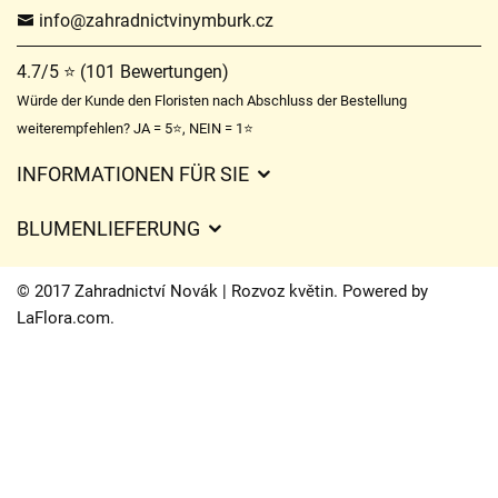
info@zahradnictvinymburk.cz
4.7/5 ⭐ (101 Bewertungen)
Würde der Kunde den Floristen nach Abschluss der Bestellung
weiterempfehlen? JA = 5⭐, NEIN = 1⭐
INFORMATIONEN FÜR SIE
Geschäftsbedingungen
BLUMENLIEFERUNG
Datenschutz
Liefergebühren
Lieferzeiten für Blumen – Übersicht der Möglichkeiten
© 2017 Zahradnictví Novák | Rozvoz květin. Powered by
Wohin wir Blumen liefern
LaFlora.com
.
Cookies
Kontakt