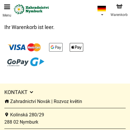
Bestellungen über unseren Onlineshop nehmen wir gerne
entgegen. Der frühestmögliche Liefertermin ist ab dem
11.08.2026 aufgrund von Betriebsurlaub.
Warenkorb
Menu
Ihr Warenkorb ist leer.
KONTAKT
Zahradnictví Novák | Rozvoz květin
Kolínská 280/29
288 02 Nymburk