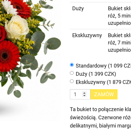
Duży
Bukiet skł
róż, 5 min
uzupełnio
Ekskluzywny
Bukiet skł
róż, 7 min
uzupełnio
Standardowy (1 099 CZ
Duży (1 399 CZK)
Ekskluzywny (1 879 CZ
ZAMÓW
Ta bukiet to połączenie kl
świeżością. Czerwone róże 
delikatnymi, białymi marg