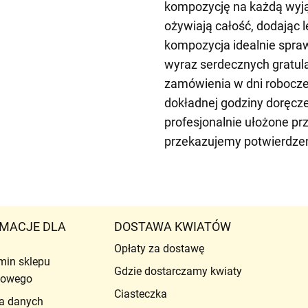
kompozycję na każdą wyjąt
ożywiają całość, dodając l
kompozycja idealnie spraw
wyraz serdecznych gratula
zamówienia w dni robocze
dokładnej godziny doręcze
profesjonalnie ułożone pr
przekazujemy potwierdzen
MACJE DLA
DOSTAWA KWIATÓW
Opłaty za dostawę
min sklepu
Gdzie dostarczamy kwiaty
etowego
Ciasteczka
a danych