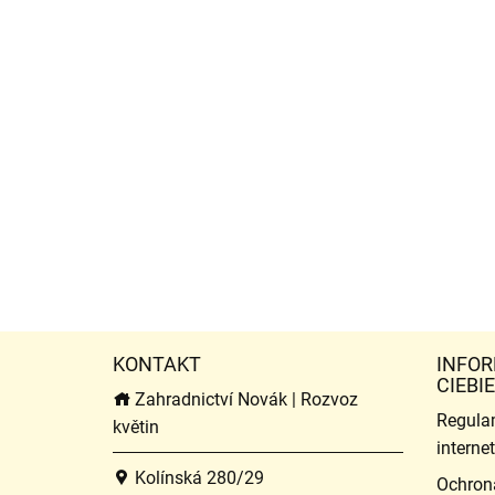
KONTAKT
INFOR
CIEBIE
Zahradnictví Novák | Rozvoz
Regula
květin
intern
Kolínská 280/29
Ochron