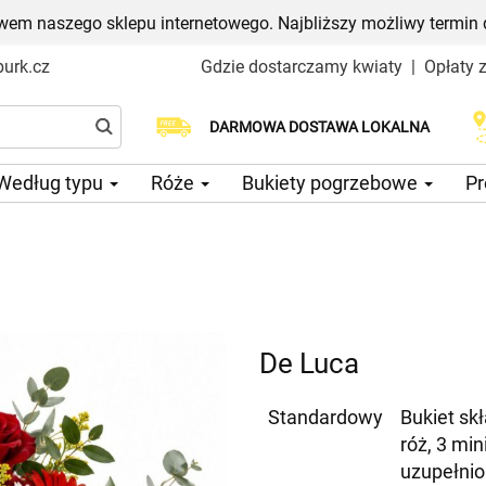
em naszego sklepu internetowego. Najbliższy możliwy termin 
urk.cz
Gdzie dostarczamy kwiaty
|
Opłaty 
Wybierz datę dostawy
DARMOWA DOSTAWA LOKALNA
Według typu
Róże
Bukiety pogrzebowe
Pr
De Luca
Standardowy
Bukiet skł
róż, 3 min
uzupełnio