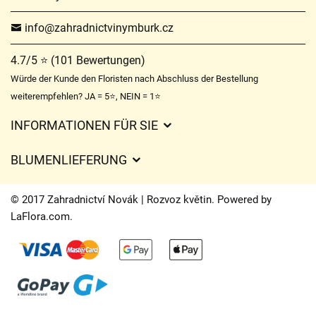
info@zahradnictvinymburk.cz
4.7/5 ⭐ (101 Bewertungen)
Würde der Kunde den Floristen nach Abschluss der Bestellung
weiterempfehlen? JA = 5⭐, NEIN = 1⭐
INFORMATIONEN FÜR SIE
Geschäftsbedingungen
BLUMENLIEFERUNG
Datenschutz
Liefergebühren
Lieferzeiten für Blumen – Übersicht der Möglichkeiten
© 2017 Zahradnictví Novák | Rozvoz květin. Powered by
Wohin wir Blumen liefern
LaFlora.com
.
Cookies
Kontakt