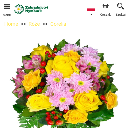
Przyjmujemy zamówienia za pośrednictwem naszego
sklepu internetowego. Najbliższy możliwy termin dostawy
to 11.08.2026 z powodu urlopu.
Koszyk
Szukaj
Menu
Home
Róże
Corelia