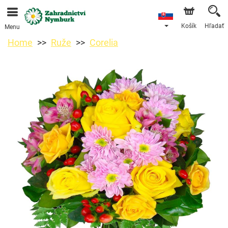
Objednávky prijímame prostredníctvom nášho e-shopu.
Najskorší možný termín doručenia je od 11.8.2026 z
dôvodu dovolenky.
Košík
Hľadať
Menu
Home
Ruže
Corelia