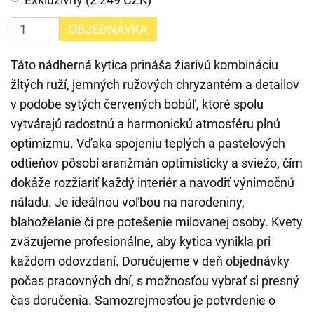
OBJEDNÁVKA
Táto nádherná kytica prináša žiarivú kombináciu
žltých ruží, jemných ružových chryzantém a detailov
v podobe sytých červených bobúľ, ktoré spolu
vytvárajú radostnú a harmonickú atmosféru plnú
optimizmu. Vďaka spojeniu teplých a pastelových
odtieňov pôsobí aranžmán optimisticky a sviežo, čím
dokáže rozžiariť každý interiér a navodiť výnimočnú
náladu. Je ideálnou voľbou na narodeniny,
blahoželanie či pre potešenie milovanej osoby. Kvety
zväzujeme profesionálne, aby kytica vynikla pri
každom odovzdaní. Doručujeme v deň objednávky
počas pracovných dní, s možnosťou vybrať si presný
čas doručenia. Samozrejmosťou je potvrdenie o