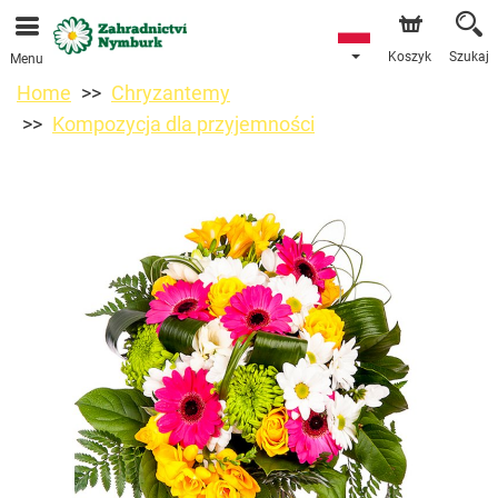
Przyjmujemy zamówienia za pośrednictwem naszego
sklepu internetowego. Najbliższy możliwy termin dostawy
to 11.08.2026 z powodu urlopu.
Koszyk
Szukaj
Menu
Home
Chryzantemy
Kompozycja dla przyjemności