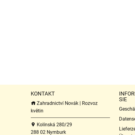
KONTAKT
INFOR
SIE
Zahradnictví Novák | Rozvoz
Geschä
květin
Datens
Kolínská 280/29
Lieferz
288 02 Nymburk