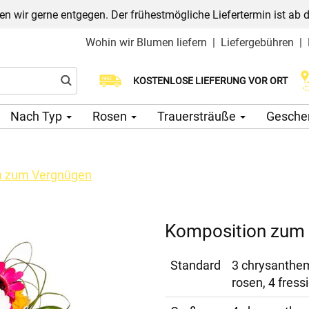
n wir gerne entgegen. Der frühestmögliche Liefertermin ist ab 
Wohin wir Blumen liefern
|
Liefergebühren
|
Wählen Sie Ihr Lieferdatum
KOSTENLOSE LIEFERUNG VOR ORT
Nach Typ
Rosen
Trauersträuße
Gesche
n zum Vergnügen
Komposition zum
Standard
3 chrysanthem
rosen, 4 fress