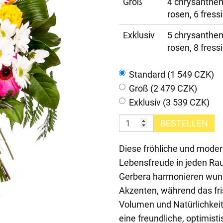
Groß
4 chrysanthem
rosen, 6 fress
Exklusiv
5 chrysanthem
rosen, 8 fress
Standard (1 549 CZK)
Groß (2 479 CZK)
Exklusiv (3 539 CZK)
BESTELLEN
Diese fröhliche und moder
Lebensfreude in jeden Rau
Gerbera harmonieren wun
Akzenten, während das fri
Volumen und Natürlichkei
eine freundliche, optimis