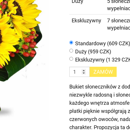
Duży
5 słonecz
wypełnia
Ekskluzywny
7 słonecz
wypełnia
Standardowy (609 CZK
Duży (959 CZK)
Ekskluzywny (1 329 CZ
ZAMÓW
Bukiet słoneczników z do
niezwykle radosną i słon
każdego wnętrza atmosfer
płatki pięknie współgrają
czerwonych owoców, nadaj
charakter. Propozycja ta 