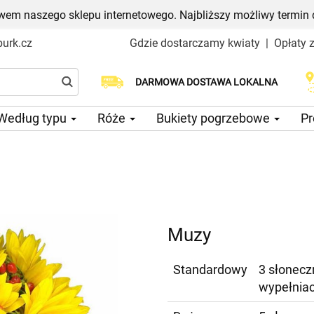
em naszego sklepu internetowego. Najbliższy możliwy termin 
urk.cz
Gdzie dostarczamy kwiaty
|
Opłaty 
Wybierz datę dostawy
DARMOWA DOSTAWA LOKALNA
Według typu
Róże
Bukiety pogrzebowe
Pr
Muzy
Standardowy
3 słonecz
wypełnia