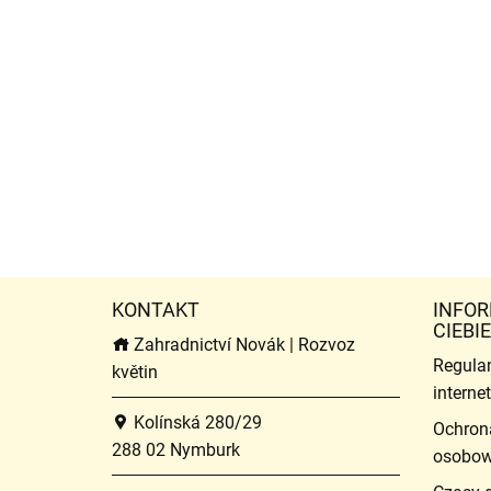
KONTAKT
INFOR
CIEBIE
Zahradnictví Novák | Rozvoz
Regula
květin
intern
Kolínská 280/29
Ochron
288 02 Nymburk
osobo