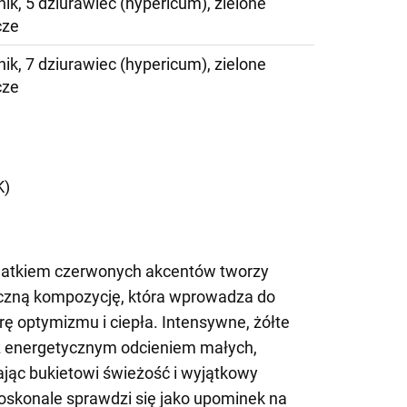
nik, 5 dziurawiec (hypericum), zielone
cze
nik, 7 dziurawiec (hypericum), zielone
cze
)
K)
datkiem czerwonych akcentów tworzy
eczną kompozycję, która wprowadza do
ę optymizmu i ciepła. Intensywne, żółte
 z energetycznym odcieniem małych,
ąc bukietowi świeżość i wyjątkowy
doskonale sprawdzi się jako upominek na