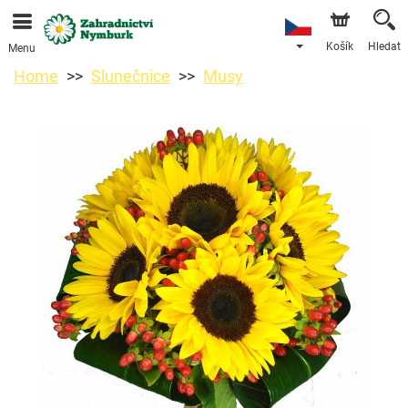
Objednávky přes e-shop přijímáme. Nejbližší možné
doručení je od 11.8.2026 z důvodu dovolené.
Košík
Hledat
Menu
Home
Slunečnice
Musy