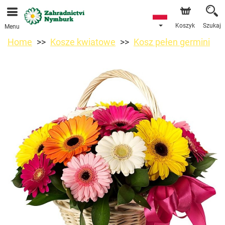
Przyjmujemy zamówienia za pośrednictwem naszego
sklepu internetowego. Najbliższy możliwy termin dostawy
to 11.08.2026 z powodu urlopu.
Koszyk
Szukaj
Menu
Home
Kosze kwiatowe
Kosz pełen germini