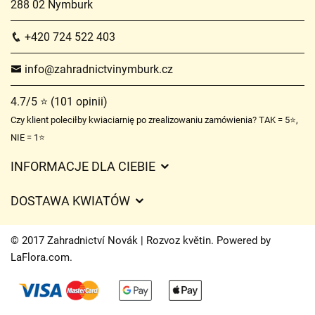
288 02 Nymburk
+420 724 522 403
info@zahradnictvinymburk.cz
4.7/5 ⭐ (101 opinii)
Czy klient poleciłby kwiaciarnię po zrealizowaniu zamówienia? TAK = 5⭐,
NIE = 1⭐
INFORMACJE DLA CIEBIE
Regulamin sklepu internetowego
DOSTAWA KWIATÓW
Ochrona danych osobowych
Opłaty za dostawę
Czasy dostawy kwiatów – przegląd możliwości
© 2017 Zahradnictví Novák | Rozvoz květin. Powered by
Gdzie dostarczamy kwiaty
LaFlora.com
.
Ciasteczka
Kontakt