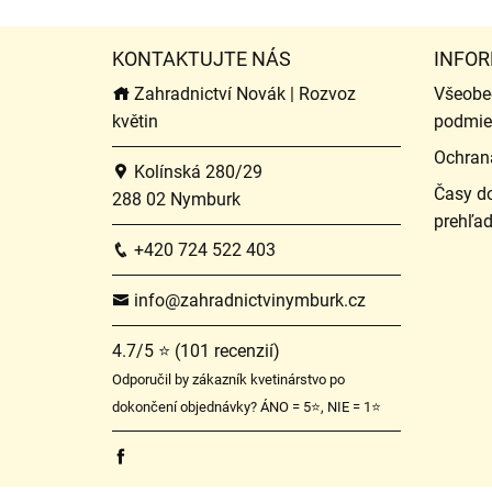
KONTAKTUJTE NÁS
INFOR
Zahradnictví Novák | Rozvoz
Všeobe
květin
podmie
Ochran
Kolínská 280/29
Časy do
288 02 Nymburk
prehľa
+420 724 522 403
info@zahradnictvinymburk.cz
4.7/5 ⭐ (101 recenzií)
Odporučil by zákazník kvetinárstvo po
dokončení objednávky? ÁNO = 5⭐, NIE = 1⭐