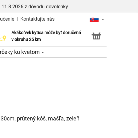
 11.8.2026 z dôvodu dovolenky.
ručenie
|
Kontaktujte nás
Akákoľvek kytica môže byť doručená
Služba Click & Collect
v okruhu 25 km
rčeky ku kvetom
x 30cm, prútený kôš, mašľa, zeleň