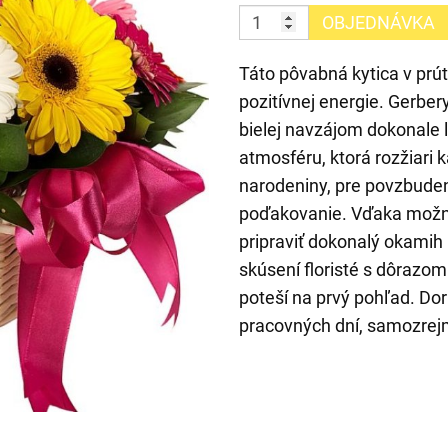
OBJEDNÁVKA
Táto pôvabná kytica v prú
pozitívnej energie. Gerbery
bielej navzájom dokonale l
atmosféru, ktorá rozžiari 
narodeniny, pre povzbuden
poďakovanie. Vďaka možnos
pripraviť dokonalý okamih
skúsení floristé s dôrazom 
poteší na prvý pohľad. D
pracovných dní, samozrej