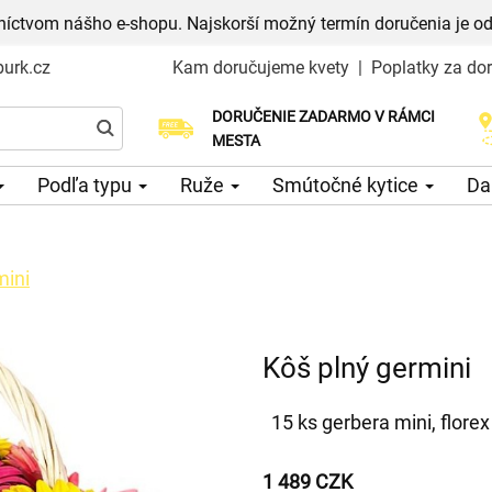
níctvom nášho e-shopu. Najskorší možný termín doručenia je od
urk.cz
Kam doručujeme kvety
|
Poplatky za do
DORUČENIE ZADARMO V RÁMCI
Vyberte si dátum doručenia
MESTA
Podľa typu
Ruže
Smútočné kytice
Da
mini
Kôš plný germini
15 ks gerbera mini, flore
1 489 CZK