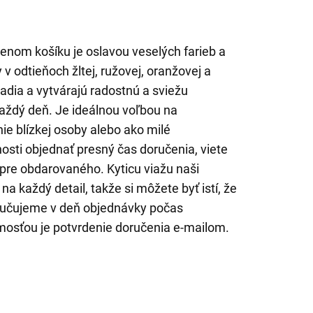
tenom košíku je oslavou veselých farieb a
 v odtieňoch žltej, ružovej, oranžovej a
adia a vytvárajú radostnú a sviežu
každý deň. Je ideálnou voľbou na
ie blízkej osoby alebo ako milé
ti objednať presný čas doručenia, viete
 pre obdarovaného. Kyticu viažu naši
na každý detail, takže si môžete byť istí, že
oručujeme v deň objednávky počas
mosťou je potvrdenie doručenia e-mailom.