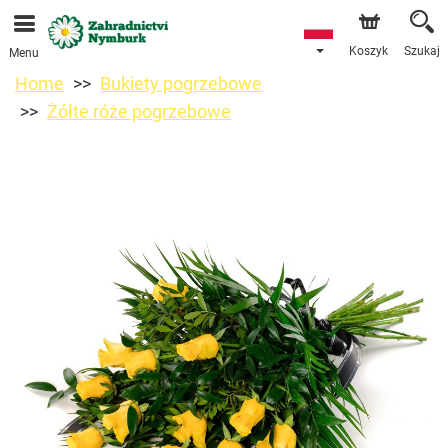
Przyjmujemy zamówienia za pośrednictwem naszego
sklepu internetowego. Najbliższy możliwy termin dostawy
to 11.08.2026 z powodu urlopu.
Koszyk
Szukaj
Menu
Home
Bukiety pogrzebowe
Żółte róże pogrzebowe