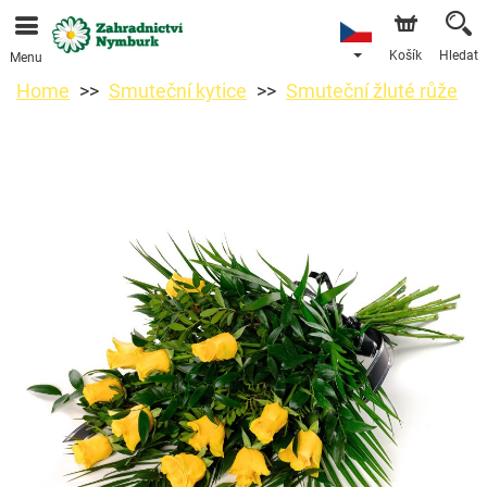
Objednávky přes e-shop přijímáme. Nejbližší možné
doručení je od 11.8.2026 z důvodu dovolené.
Košík
Hledat
Menu
Home
Smuteční kytice
Smuteční žluté růže