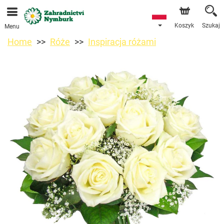
Przyjmujemy zamówienia za pośrednictwem naszego
sklepu internetowego. Najbliższy możliwy termin dostawy
to 11.08.2026 z powodu urlopu.
Koszyk
Szukaj
Menu
Home
Róże
Inspiracja różami