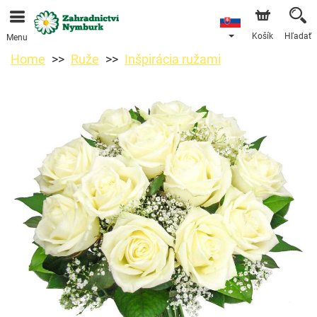
Objednávky prijímame prostredníctvom nášho e-shopu.
Najskorší možný termín doručenia je od 11.8.2026 z
dôvodu dovolenky.
Košík
Hľadať
Menu
Home
Ruže
Inšpirácia ružami