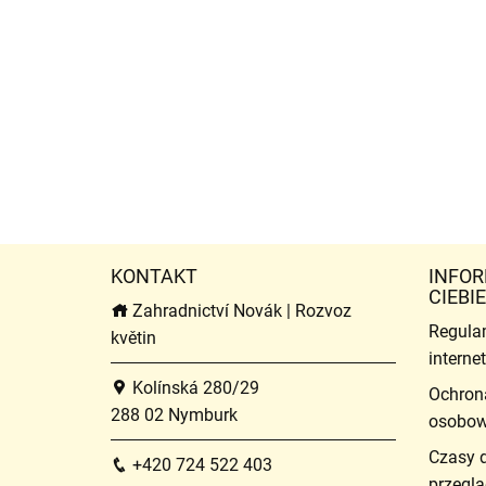
KONTAKT
INFOR
CIEBIE
Zahradnictví Novák | Rozvoz
Regula
květin
intern
Kolínská 280/29
Ochron
288 02 Nymburk
osobo
Czasy 
+420 724 522 403
przeglą