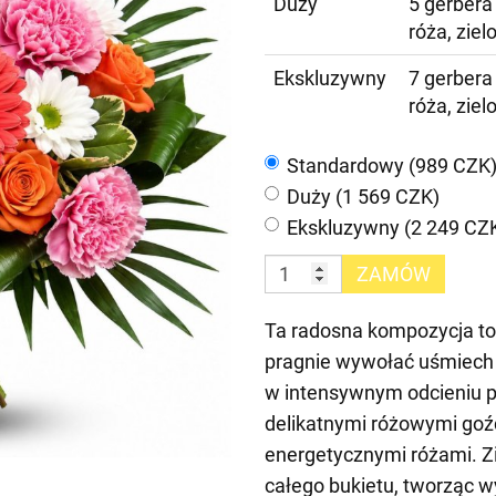
Duży
5 gerbera 
róża, zie
Ekskluzywny
7 gerbera 
róża, zie
Standardowy (989 CZK
Duży (1 569 CZK)
Ekskluzywny (2 249 CZ
ZAMÓW
Ta radosna kompozycja to 
pragnie wywołać uśmiech n
w intensywnym odcieniu p
delikatnymi różowymi goź
energetycznymi różami. Zie
całego bukietu, tworząc 