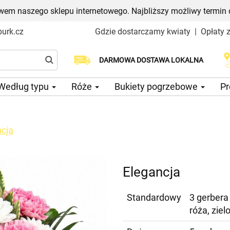
em naszego sklepu internetowego. Najbliższy możliwy termin 
urk.cz
Gdzie dostarczamy kwiaty
|
Opłaty 
Wybierz datę dostawy
DARMOWA DOSTAWA LOKALNA
Według typu
Róże
Bukiety pogrzebowe
Pr
ncja
Elegancja
Standardowy
3 gerbera 
róża, zie