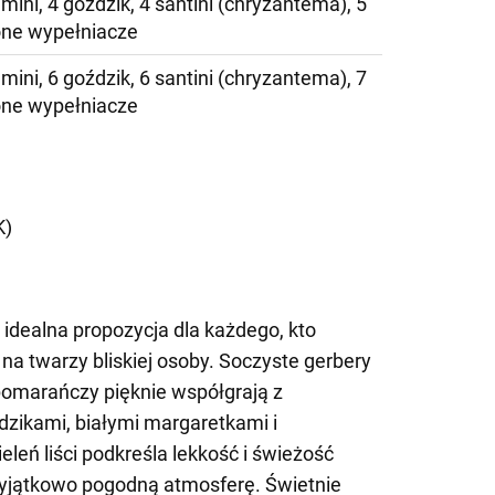
mini, 4 goździk, 4 santini (chryzantema), 5
lone wypełniacze
mini, 6 goździk, 6 santini (chryzantema), 7
lone wypełniacze
)
K)
idealna propozycja dla każdego, kto
a twarzy bliskiej osoby. Soczyste gerbery
omarańczy pięknie współgrają z
dzikami, białymi margaretkami i
leń liści podkreśla lekkość i świeżość
wyjątkowo pogodną atmosferę. Świetnie