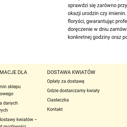
sprawdzi się zarówno przy 
okazji urodzin czy imieni
floryści, gwarantując pro
doręczenie w dniu zamówi
konkretnej godziny oraz 
MACJE DLA
DOSTAWA KWIATÓW
Opłaty za dostawę
min sklepu
Gdzie dostarczamy kwiaty
etowego
Ciasteczka
a danych
Kontakt
wych
dostawy kwiatów –
d możliwości