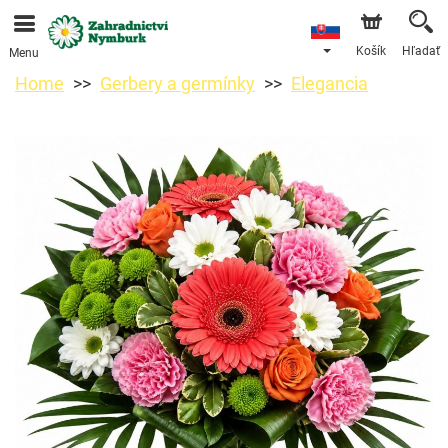
Objednávky prijímame prostredníctvom nášho e-shopu.
Najskorší možný termín doručenia je od 11.8.2026 z
dôvodu dovolenky.
Košík
Hľadať
Menu
Home
Gerbery a germínky
Elegancia