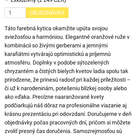
OBJEDNÁVKA
Táto farebná kytica okamžite upúta svojou
sviežosťou a harmóniou. Elegantné oranžové ruže v
kombinácii so živými gerberami a jemnými
karafiátmi vytvárajú optimistickú a príjemnú
atmosféru. Doplnky v podobe sýtozelených
chryzantém a čistých bielych kvetov ladia spolu tak
prirodzene, že prinesú radosť pri každej príležitosti –
či už k narodeninám, potešeniu blízkej osoby alebo
ako vďaka. Precízne naaranžované kvety
podčiarkujú náš dôraz na profesionálne viazanie aj
krásnu prezentáciu pri odovzdaní. Doručujeme v deň
objednávky počas pracovných dní, pričom si môžete
zvoliť presný čas doručenia. Samozrejmosťou sú