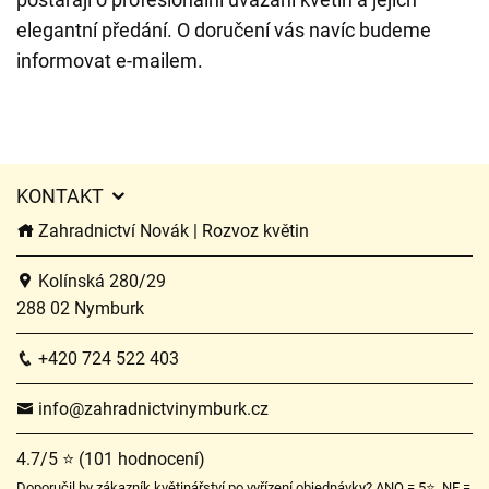
elegantní předání. O doručení vás navíc budeme
informovat e-mailem.
KONTAKT
Zahradnictví Novák | Rozvoz květin
Kolínská 280/29
288 02 Nymburk
+420 724 522 403
info@zahradnictvinymburk.cz
4.7/5 ⭐ (101 hodnocení)
Doporučil by zákazník květinářství po vyřízení objednávky? ANO = 5⭐, NE =