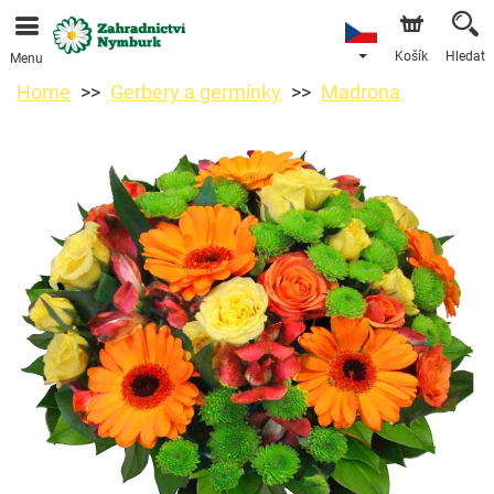
Objednávky přes e-shop přijímáme. Nejbližší možné
doručení je od 11.8.2026 z důvodu dovolené.
Košík
Hledat
Menu
Home
Gerbery a germínky
Madrona