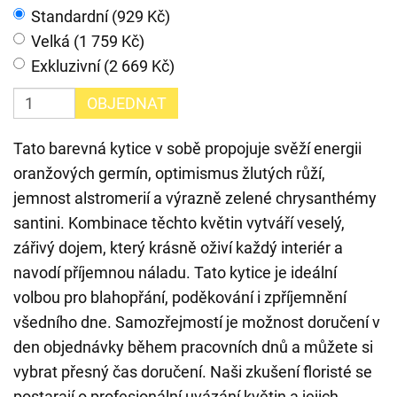
Standardní (929 Kč)
Velká (1 759 Kč)
Exkluzivní (2 669 Kč)
OBJEDNAT
Tato barevná kytice v sobě propojuje svěží energii
oranžových germín, optimismus žlutých růží,
jemnost alstromerií a výrazně zelené chrysanthémy
santini. Kombinace těchto květin vytváří veselý,
zářivý dojem, který krásně oživí každý interiér a
navodí příjemnou náladu. Tato kytice je ideální
volbou pro blahopřání, poděkování i zpříjemnění
všedního dne. Samozřejmostí je možnost doručení v
den objednávky během pracovních dnů a můžete si
vybrat přesný čas doručení. Naši zkušení floristé se
postarají o profesionální uvázání květin a jejich