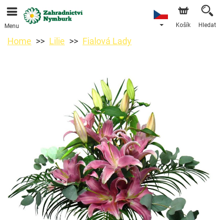
Objednávky přes e-shop přijímáme. Nejbližší možné
doručení je od 11.8.2026 z důvodu dovolené.
Košík
Hledat
Menu
Home
Lilie
Fialová Lady