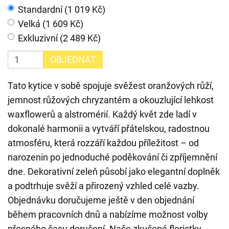
Standardní (1 019 Kč)
Velká (1 609 Kč)
Exkluzivní (2 489 Kč)
OBJEDNAT
Tato kytice v sobě spojuje svěžest oranžových růží,
jemnost růžových chryzantém a okouzlující lehkost
waxflowerů a alstromérií. Každý květ zde ladí v
dokonalé harmonii a vytváří přátelskou, radostnou
atmosféru, která rozzáří každou příležitost – od
narozenin po jednoduché poděkování či zpříjemnění
dne. Dekorativní zeleň působí jako elegantní doplněk
a podtrhuje svěží a přirozený vzhled celé vazby.
Objednávku doručujeme ještě v den objednání
během pracovních dnů a nabízíme možnost volby
přesného času doručení. Naše zkušené floristky