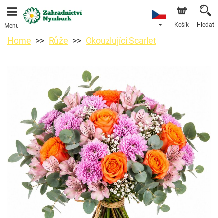
Objednávky přes e-shop přijímáme. Nejbližší možné
doručení je od 11.8.2026 z důvodu dovolené.
Košík
Hledat
Menu
Home
Růže
Okouzlující Scarlet