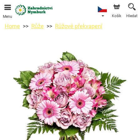
Objednávky přes e-shop přijímáme. Nejbližší možné
doručení je od 11.8.2026 z důvodu dovolené.
Košík
Hledat
Menu
Home
Růže
Růžové překvapení