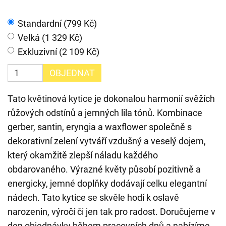
Standardní (799 Kč)
Velká (1 329 Kč)
Exkluzivní (2 109 Kč)
OBJEDNAT
Tato květinová kytice je dokonalou harmonií svěžích
růžových odstínů a jemných lila tónů. Kombinace
gerber, santin, eryngia a waxflower společně s
dekorativní zelení vytváří vzdušný a veselý dojem,
který okamžitě zlepší náladu každého
obdarovaného. Výrazné květy působí pozitivně a
energicky, jemné doplňky dodávají celku elegantní
nádech. Tato kytice se skvěle hodí k oslavě
narozenin, výročí či jen tak pro radost. Doručujeme v
den objednávky během pracovních dnů a nabízíme