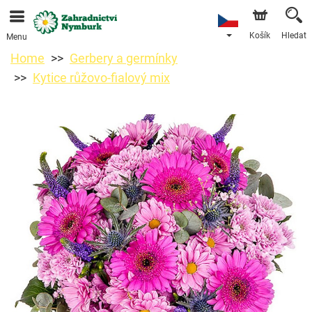
Objednávky přes e-shop přijímáme. Nejbližší možné
doručení je od 11.8.2026 z důvodu dovolené.
Košík
Hledat
Menu
Home
Gerbery a germínky
Kytice růžovo-fialový mix