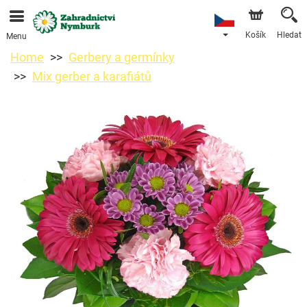
Objednávky přes e-shop přijímáme. Nejbližší možné
doručení je od 11.8.2026 z důvodu dovolené.
Košík
Hledat
Menu
Home
Gerbery a germínky
Mix gerber a karafiátů