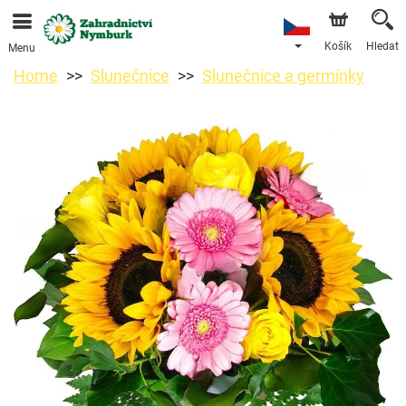
Objednávky přes e-shop přijímáme. Nejbližší možné
doručení je od 11.8.2026 z důvodu dovolené.
Košík
Hledat
Menu
Home
Slunečnice
Slunečnice a germínky