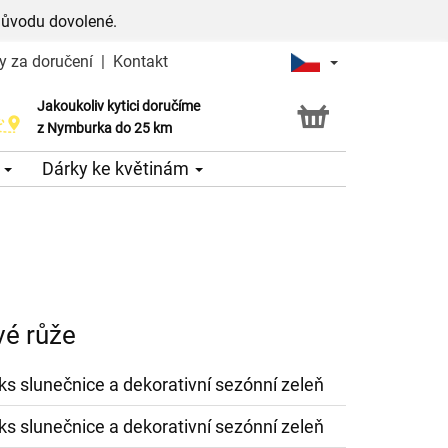
důvodu dovolené.
y za doručení
|
Kontakt
Jakoukoliv kytici doručíme
Možnost vyzvednout v naší květince
z Nymburka do 25 km
e
Dárky ke květinám
vé růže
 ks slunečnice a dekorativní sezónní zeleň
 ks slunečnice a dekorativní sezónní zeleň