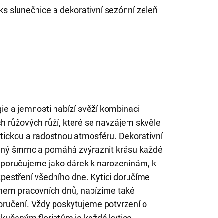
 ks slunečnice a dekorativní sezónní zeleň
ie a jemnosti nabízí svěží kombinaci
ch růžových růží, které se navzájem skvěle
istickou a radostnou atmosféru. Dekorativní
ozený šmrnc a pomáhá zvýraznit krásu každé
oporučujeme jako dárek k narozeninám, k
pestření všedního dne. Kytici doručíme
ěhem pracovních dnů, nabízíme také
ručení. Vždy poskytujeme potvrzení o
zkušeným floristům je každá kytice