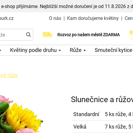
 e-shop přijímáme. Nejbližší možné doručení je od 11.8.2026 z 
urk.cz
O nás
|
Kam doručujeme květiny
|
Cen
Rozvoz po našem městě ZDARMA
Možný výběr času a dne doručení
Květiny podle druhu
Růže
Smuteční kytic
ové růže
Slunečnice a růžo
Standardní
5 ks růže, 4
Velká
7 ks růže, 5