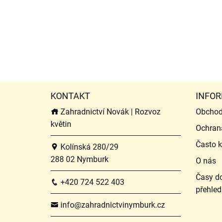
KONTAKT
INFOR
Zahradnictví Novák | Rozvoz
Obchod
květin
Ochran
Často k
Kolínská 280/29
288 02 Nymburk
O nás
Časy do
+420 724 522 403
přehled
info@zahradnictvinymburk.cz