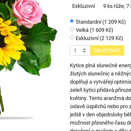
Exkluzivní
9 ks růže, 7
Standardní (1 209 Kč)
Velká (1 609 Kč)
Exkluzivní (2 129 Kč)
OBJEDNAT
Kytice plná slunečné energ
žlutých slunečnic a něžný
doplňují a vytvářejí optim
zeleň kytici přidává přir
květiny. Tento aranžmá d
oslavě úspěchů nebo pro z
ještě v den objednávky b
možnost přesného času do
doručení e-mailem a díky 